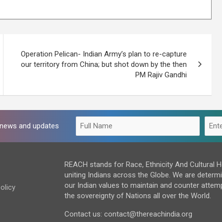
Operation Pelican- Indian Army’s plan to re-capture
our territory from China; but shot down by the then
PM Rajiv Gandhi
t news and updates
REACH stands for Race, Ethnicity And Cultural H
uniting Indians across the Globe. We are determ
our Indian values to maintain and counter attem
olicy
the sovereignty of Nations all over the World.
Contact us: contact@thereachindia.org