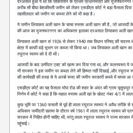
दरअसल हुआ ये था कि पाकिस्तान के प्रथम प्रधानमंत्री और मुजफ्फरनगर के ज
करीब सौ बीघा बेशकीमती जमीन को लेकर एसडीएम कोर्ट ने बड़ा फैसला दिया
तहसीलदार को जमीन पर कब्जा लेने को भी कहा है।
ये जमीन लियाकत अली खान के चाचा रुस्तम अली खान की है , जो आजादी के 
की आज का मुजफ्फरनगर का अधिकतर इलाका दरअसल लियाकत अली खान के
लियाकत अली खान सं 1926 से लेकर 1940 तक विधान परिषद् की सदस्य थे
क्षेत्र में काफी बड़े भूभाग पर कब्जा भी किया था। जब लियाकत अली खान का 
रघुराज स्वरुप को दे दी थी।
आजादी के बाद ज़मींदार एक्ट को ख़त्म कर दिया गया था, और फलस्वरूप ये 
भी सरकार ने इस जमीन पर कब्ज़ा लेने की हिम्मत नहीं दिखाई ,और रघुराज 
की कार्यवाही की वजह से ये अरबो रूपए की जमीन सरकारी कब्जे में वापस आ 
एसडीएम कोर्ट का यह फैसला भोपा रोड की शहर के अंदर की ग्राम यूसुफपुर 
निर्णय में कोर्ट ने कहा है कि महाल रुस्तम अली खां के खेवट नंबर 4/1 में ला
कुछ भूमि पर 1360 फसली से पूर्व ही लाला रघुराज स्वरूप ने अवैध तरीके 
अधिकार जमींदारी खात्मा के दौरान वर्ष 1961 में लाला रघुराज स्वरूप को प्र
सरकार में निहित होनी चाहिए थी, परंतु लाला रघुराज स्वरूप ने राज्य सरकार में
पहुंचाई।