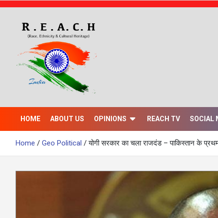
S
k
i
p
t
o
c
o
n
t
e
n
HOME
ABOUT US
OPINIONS
REACH TV
SOCIAL 
t
Home
Geo Political
योगी सरकार का चला राजदंड – पाकिस्तान के प्र