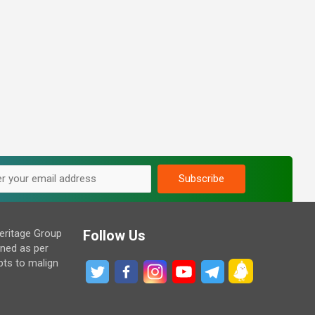
eritage Group
Follow Us
ined as per
pts to malign