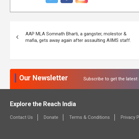
P
AAP MLA Somnath Bharti, a gangster, molestor &
o
mafia, gets away again after assaulting AIIMS staff.
s
t
n
Our Newsletter
Subscribe to get the lates
a
v
Explore the Reach India
i
Contact Us
Donate
Terms & Conditions
Privacy P
g